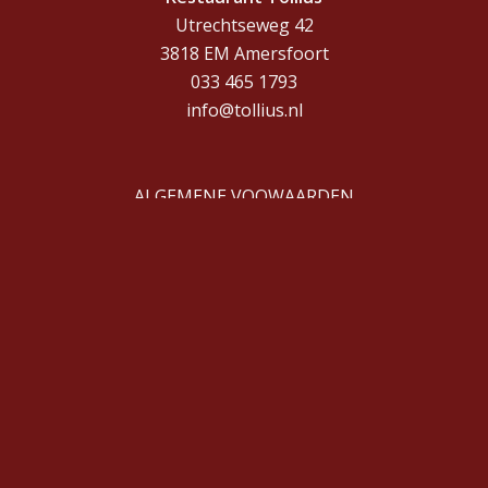
Utrechtseweg 42
3818 EM Amersfoort
033 465 1793
info@tollius.nl
ALGEMENE VOOWAARDEN
Openingstijden
Lunch
Woensdag t/m zaterdag
12:00 tot 14:00
Diner